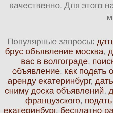
качественно. Для этого н
м
Популярные запросы:
дат
брус объявление москва
,
д
вас в волгограде
,
поис
объявление
,
как подать 
аренду екатеринбург
,
дат
сниму доска объявлений
,
д
французского
,
подать
екатеринбург
,
бесплатно ра