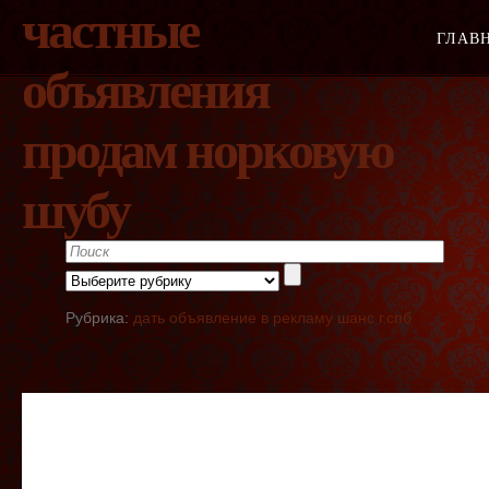
частные
ГЛАВ
объявления
продам норковую
шубу
Рубрика:
дать объявление в рекламу шанс г.спб